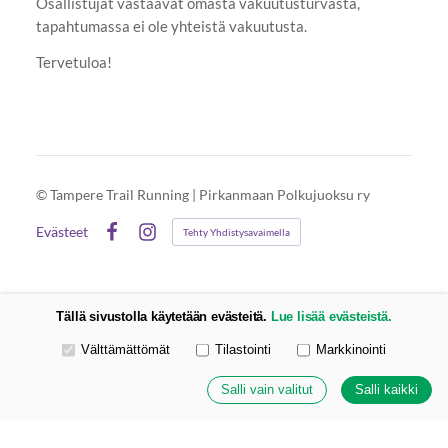
Osallistujat vastaavat omasta vakuutusturvasta,
tapahtumassa ei ole yhteistä vakuutusta.
Tervetuloa!
©
Tampere Trail Running | Pirkanmaan Polkujuoksu ry
Evästeet
Tehty Yhdistysavaimella
Facebook
Instagram
Tällä sivustolla käytetään evästeitä.
Lue lisää evästeistä.
Valitse käytettävät evästeet
Välttämättömät
Tilastointi
Markkinointi
Salli vain valitut
Salli kaikki