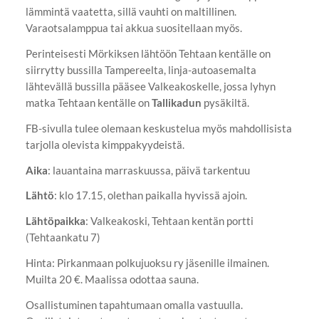
lämmintä vaatetta, sillä vauhti on maltillinen.
Varaotsalamppua tai akkua suositellaan myös.
Perinteisesti Mörkiksen lähtöön Tehtaan kentälle on
siirrytty bussilla Tampereelta, linja-autoasemalta
lähtevällä bussilla pääsee Valkeakoskelle, jossa lyhyn
matka Tehtaan kentälle on
Tallikadun
pysäkiltä.
FB-sivulla tulee olemaan keskustelua myös mahdollisista
tarjolla olevista kimppakyydeistä.
Aika
: lauantaina marraskuussa, päivä tarkentuu
Lähtö
: klo 17.15, olethan paikalla hyvissä ajoin.
Lähtöpaikka
: Valkeakoski, Tehtaan kentän portti
(Tehtaankatu 7)
Hinta: Pirkanmaan polkujuoksu ry jäsenille ilmainen.
Muilta 20 €. Maalissa odottaa sauna.
Osallistuminen tapahtumaan omalla vastuulla.