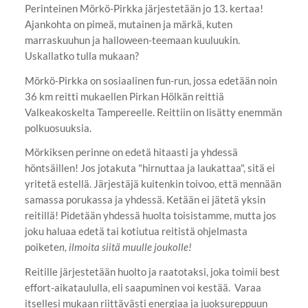
Perinteinen Mörkö-Pirkka järjestetään jo 13. kertaa!
Ajankohta on pimeä, mutainen ja märkä, kuten
marraskuuhun ja halloween-teemaan kuuluukin.
Uskallatko tulla mukaan?
Mörkö-Pirkka on sosiaalinen fun-run, jossa edetään noin
36 km reitti mukaellen Pirkan Hölkän reittiä
Valkeakoskelta Tampereelle. Reittiin on lisätty enemmän
polkuosuuksia.
Mörkiksen perinne on edetä hitaasti ja yhdessä
höntsäillen! Jos jotakuta "hirnuttaa ja laukattaa", sitä ei
yritetä estellä. Järjestäjä kuitenkin toivoo, että mennään
samassa porukassa ja yhdessä. Ketään ei jätetä yksin
reitillä! Pidetään yhdessä huolta toisistamme, mutta jos
joku haluaa edetä tai kotiutua reitistä ohjelmasta
poikete
n, ilmoita siitä muulle joukolle!
Reitille järjestetään huolto ja raatotaksi, joka toimii best
effort-aikataululla, eli saapuminen voi kestää. Varaa
itsellesi mukaan riittävästi energiaa ja juoksureppuun