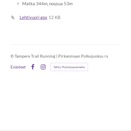
Matka 344m, nousua 53m
Lehtivuori.gpx
12 KB
©
Tampere Trail Running | Pirkanmaan Polkujuoksu ry
Evästeet
Tehty Yhdistysavaimella
Facebook
Instagram