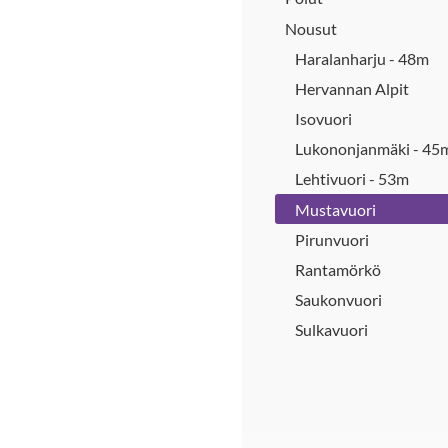
Nousut
Haralanharju - 48m
Hervannan Alpit
Isovuori
Lukononjanmäki - 45
Lehtivuori - 53m
Mustavuori
Pirunvuori
Rantamörkö
Saukonvuori
Sulkavuori