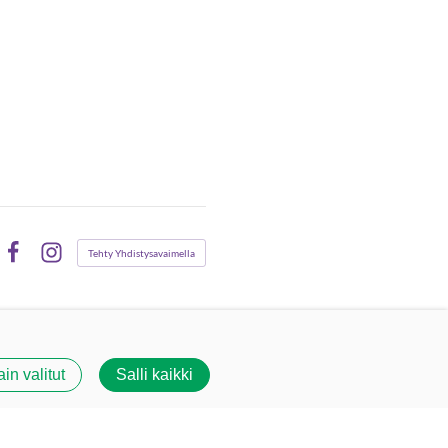
Tehty Yhdistysavaimella
Facebook
Instagram
ain valitut
Salli kaikki