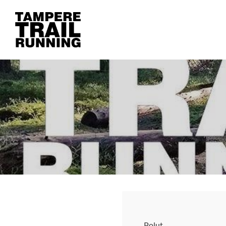
Siirry
sivun
Tampere Trail Running
sisältöön
Polut