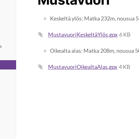
Keskeltä ylös: Matka 232m, nousua 
MustavuoriKeskeltäYlös.gpx
6 KB
m
Oikealta alas: Matka 208m, nousua 
MustavuoriOikealtaAlas.gpx
4 KB