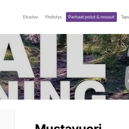
Etusivu
Yhdistys
Parhaat polut & nousut
Tap
Mustavuori