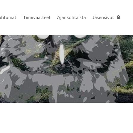
ahtumat
Tiimivaatteet
Ajankohtaista
Jäsensivut