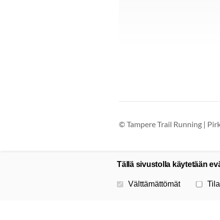
©
Tampere Trail Running | Pi
Tällä sivustolla käytetään ev
Valitse käytettävät evästeet
Välttämättömät
Tila