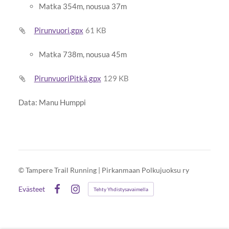
Matka 354m, nousua 37m
Pirunvuori.gpx
61 KB
Matka 738m, nousua 45m
PirunvuoriPitkä.gpx
129 KB
Data: Manu Humppi
©
Tampere Trail Running | Pirkanmaan Polkujuoksu ry
Evästeet
Tehty Yhdistysavaimella
Facebook
Instagram