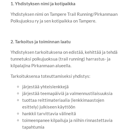
1. Yhdistyksen nimi ja kotipaikka
Yhdistyksen nimi on Tampere Trail Running/Pirkanmaan
Polkujuoksu ry ja sen kotipaikka on Tampere.
2. Tarkoitus ja toiminnan laatu
Yhdistyksen tarkoituksena on edistää, kehittää ja tehdä
tunnetuksi polkujuoksua (trail running) harrastus- ja
kilpalajina Pirkanmaan alueella.
Tarkoituksensa toteuttamiseksi yhdistys:
järjestää yhteislenkkejä
järjestää teemapäiviä ja valmennustilaisuuksia
tuottaa reittimateriaalia (lenkkimaastojen
esittely) julkiseen käyttöön
hankkii tarvittavia välineitä
toimeenpanee kilpailuja ja niihin rinnastettavia
tapahtumia