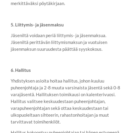
merkittäväksi pöytäkirjaan.
5. Liittymis- ja jäsenmaksu
Jäseniltä voidaan periä liittymis- ja jäsenmaksua.
Jäseniltä perittävän liittymismaksun ja vuotuisen
jäsenmaksun suuruudesta päättää syyskokous.
6. Hallitus
Yhdistyksen asioita hoitaa hallitus, johon kuuluu
puheenjohtaja ja 2-8 muuta varsinaista jäsentä sekä 0-8
varajäsentä. Hallituksen toimikausi on kalenterivuosi.
Hallitus valitsee keskuudestaan puheenjohtajan,
varapuheenjohtajan sekä ottaa keskuudestaan tai
ulkopuoleltaan sihteerin, rahastonhoitajan ja muut
tarvittavat toimihenkilöt.
Hallitus kokoontuu puheenjohtajan tai hänen estyneenä