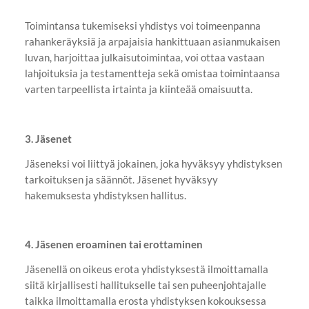
Toimintansa tukemiseksi yhdistys voi toimeenpanna
rahankeräyksiä ja arpajaisia hankittuaan asianmukaisen
luvan, harjoittaa julkaisutoimintaa, voi ottaa vastaan
lahjoituksia ja testamentteja sekä omistaa toimintaansa
varten tarpeellista irtainta ja kiinteää omaisuutta.
3. Jäsenet
Jäseneksi voi liittyä jokainen, joka hyväksyy yhdistyksen
tarkoituksen ja säännöt. Jäsenet hyväksyy
hakemuksesta yhdistyksen hallitus.
4. Jäsenen eroaminen tai erottaminen
Jäsenellä on oikeus erota yhdistyksestä ilmoittamalla
siitä kirjallisesti hallitukselle tai sen puheenjohtajalle
taikka ilmoittamalla erosta yhdistyksen kokouksessa