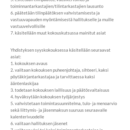
toiminnantarkastajien/tilintarkastajien lausunto
6. päätetään tilinpäätöksen vahvistamisesta ja
vastuuvapauden myöntämisestä hallitukselle ja muille
vastuuvelvollisille
7. käsitellään muut kokouskutsussa mainitut asiat
Yhdistyksen syyskokouksessa käsitellään seuraavat
asiat:
1. kokouksen avaus
2. valitaan kokouksen puheenjohtaja, sihteeri, kaksi
pöytäkirjantarkastajaa ja tarvittaessa kaksi
ääntenlaskijaa
3. todetaan kokouksen laillisuus ja päätösvaltaisuus
4. hyväksytään kokouksen työjärjestys
5. vahvistetaan toimintasuunnitelma, tulo- ja menoarvio
sekä liittymis- ja jäsenmaksun suuruus seuraavalle
kalenterivuodelle
6. valitaan hallituksen jäsenet