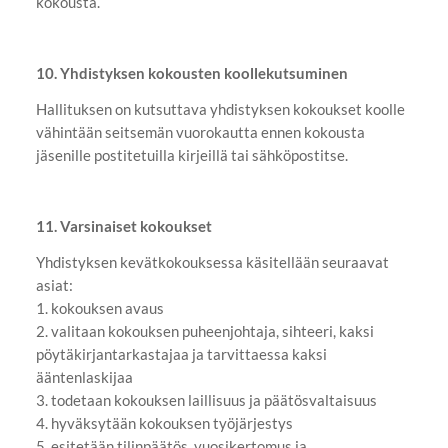
kokousta.
10. Yhdistyksen kokousten koollekutsuminen
Hallituksen on kutsuttava yhdistyksen kokoukset koolle
vähintään seitsemän vuorokautta ennen kokousta
jäsenille postitetuilla kirjeillä tai sähköpostitse.
11. Varsinaiset kokoukset
Yhdistyksen kevätkokouksessa käsitellään seuraavat
asiat:
1. kokouksen avaus
2. valitaan kokouksen puheenjohtaja, sihteeri, kaksi
pöytäkirjantarkastajaa ja tarvittaessa kaksi
ääntenlaskijaa
3. todetaan kokouksen laillisuus ja päätösvaltaisuus
4. hyväksytään kokouksen työjärjestys
5. esitetään tilinpäätös, vuosikertomus ja