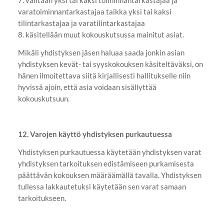
7. valitaan yksi tai kaksi toiminnantarkastajaa ja
varatoiminnantarkastajaa taikka yksi tai kaksi
tilintarkastajaa ja varatilintarkastajaa
8. käsitellään muut kokouskutsussa mainitut asiat.
Mikäli yhdistyksen jäsen haluaa saada jonkin asian
yhdistyksen kevät- tai syyskokouksen käsiteltäväksi, on
hänen ilmoitettava siitä kirjallisesti hallitukselle niin
hyvissä ajoin, että asia voidaan sisällyttää
kokouskutsuun.
12. Varojen käyttö yhdistyksen purkautuessa
Yhdistyksen purkautuessa käytetään yhdistyksen varat
yhdistyksen tarkoituksen edistämiseen purkamisesta
päättävän kokouksen määräämällä tavalla. Yhdistyksen
tullessa lakkautetuksi käytetään sen varat samaan
tarkoitukseen.