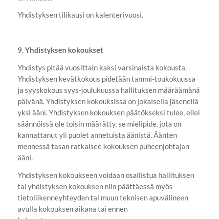
Yhdistyksen tilikausi on kalenterivuosi.
9. Yhdistyksen kokoukset
Yhdistys pitää vuosittain kaksi varsinaista kokousta.
Yhdistyksen kevätkokous pidetään tammi-toukokuussa
ja syyskokous syys-joulukuussa hallituksen määräämänä
päivänä. Yhdistyksen kokouksissa on jokaisella jäsenellä
yksi ääni. Yhdistyksen kokouksen päätökseksi tulee, ellei
säännöissä ole toisin määrätty, se mielipide, jota on
kannattanut yli puolet annetuista äänistä. Äänten
mennessä tasan ratkaisee kokouksen puheenjohtajan
ääni.
Yhdistyksen kokoukseen voidaan osallistua hallituksen
tai yhdistyksen kokouksen niin päättäessä myös
tietoliikenneyhteyden tai muun teknisen apuvälineen
avulla kokouksen aikana tai ennen