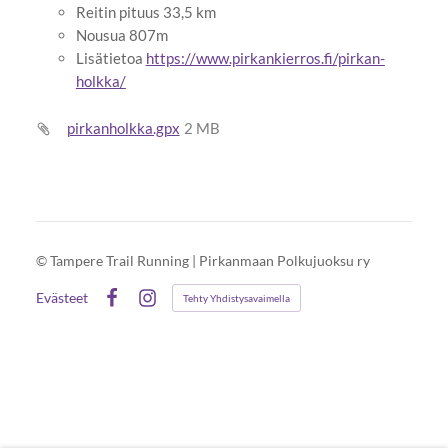
Reitin pituus 33,5 km
Nousua 807m
Lisätietoa
https://www.pirkankierros.fi/pirkan-
holkka/
pirkanholkka.gpx
2 MB
©
Tampere Trail Running | Pirkanmaan Polkujuoksu ry
Evästeet
Tehty Yhdistysavaimella
Facebook
Instagram