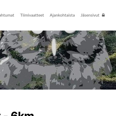
ahtumat
Tiimivaatteet
Ajankohtaista
Jäsensivut
t - 6km