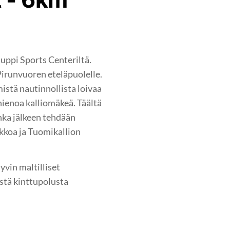
uppi Sports Centeriltä.
Pirunvuoren eteläpuolelle.
istä nautinnollista loivaa
ienoa kalliomäkeä. Täältä
onka jälkeen tehdään
kkoa ja Tuomikallion
vin maltilliset
estä kinttupolusta