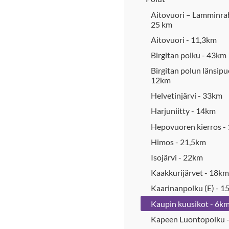
Aitovuori – Lamminra
25 km
Aitovuori - 11,3km
Birgitan polku - 43km
Birgitan polun länsipuo
12km
Helvetinjärvi - 33km
Harjuniitty - 14km
Hepovuoren kierros -
Himos - 21,5km
Isojärvi - 22km
Kaakkurijärvet - 18km
Kaarinanpolku (E) - 1
Kaupin kuusikot - 6k
Kapeen Luontopolku 