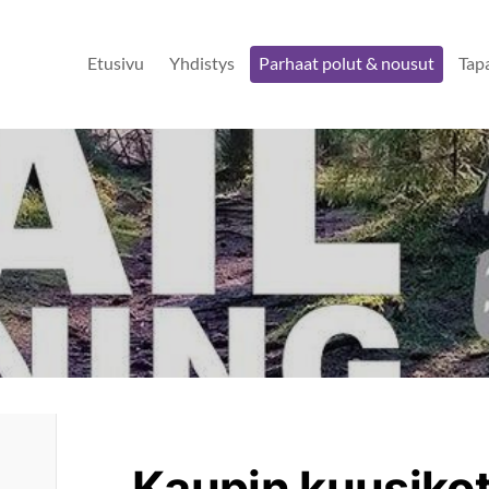
Etusivu
Yhdistys
Parhaat polut & nousut
Tap
Kaupin kuusiko