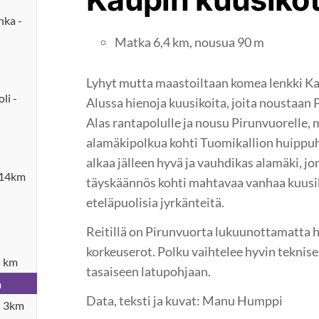
hka -
Matka 6,4 km, nousua 90 m
Lyhyt mutta maastoiltaan komea lenkki Ka
li -
Alussa hienoja kuusikoita, joita noustaan 
Alas rantapolulle ja nousu Pirunvuorelle, m
alamäkipolkua kohti Tuomikallion huippuh
alkaa jälleen hyvä ja vauhdikas alamäki, j
 14km
täyskäännös kohti mahtavaa vanhaa kuusi
eteläpuolisia jyrkänteitä.
Reitillä on Pirunvuorta lukuunottamatta hy
korkeuserot. Polku vaihtelee hyvin teknis
5 km
tasaiseen latupohjaan.
m
Data, teksti ja kuvat: Manu Humppi
- 3km