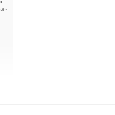
m
us -