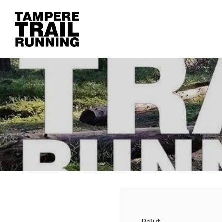
Siirry
sivun
Tampere Trail Running
sisältöön
Polut